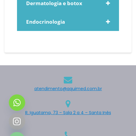
Dermatologia e botox
Endocrinologia
y
t
atendimento@aquimed.com.br
a
h
c
e
R. Iguatama, 73 – Sala 2 a 4 – Santa Inês
d
i
H