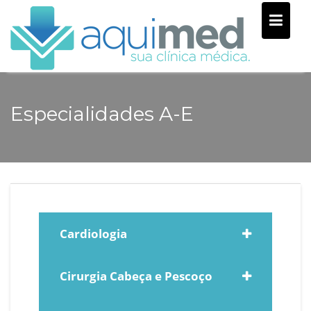
Skip
to
content
Especialidades A-E
Cardiologia
Cirurgia Cabeça e Pescoço